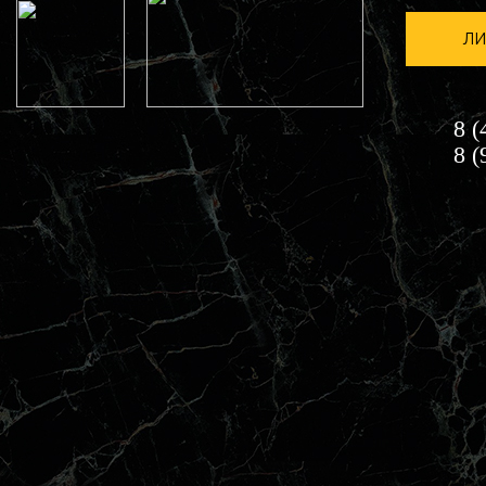
ЛИ
8 (
8 (